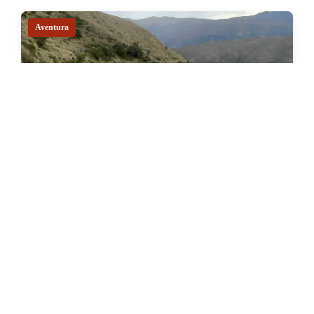
Aventura
Lamay Flowy Trails
Lamay es un pequeño pueblo del Valle Sagrado,
famoso por su gastronomía tradicional, especialmente
el…
8 – 9 horas
4,400 m msnm
4,400 m msnm
24 km km
Fácil
$260
From