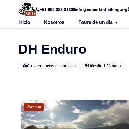
+51 992 083 616
info@cuscokintibiking.org
Inicio
Nosotros
Tours de un día
+
DH Enduro
1 experiencias disponibles
Dificultad: Variada
Aventura