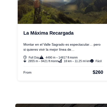
La Máxima Recargada
Montar en el Valle Sagrado es espectacular… pero
si quieres vivir la mejor línea de…
Full Day
4490 m – 14817 ft msnm
2855 m – 9421 ft msnm
18 km – 11.25 ml km
Fácil
$260
From