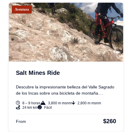
Aventura
Salt Mines Ride
Descubre la impresionante belleza del Valle Sagrado
de los Incas sobre una bicicleta de montaña.…
8 – 9 horas
3,800 m msnm
2,800 m msnm
24 km km
Fácil
$260
From