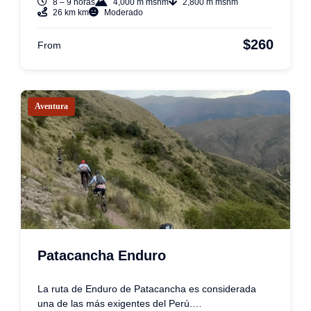
8 – 9 horas
4,000 m msnm
2,800 m msnm
26 km km
Moderado
$260
From
Aventura
Patacancha Enduro
La ruta de Enduro de Patacancha es considerada
una de las más exigentes del Perú.…