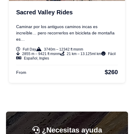
Sacred Valley Rides
Caminar por los antiguos caminos incas es
increíble… pero recorrerlos en bicicleta de montaña
es…
Full Day
3740m – 12342 ft msnm
2855 m – 9421 ft msnm
21 km – 13.125ml km
Fácil
Español, Ingles
$260
From
¿Necesitas ayuda