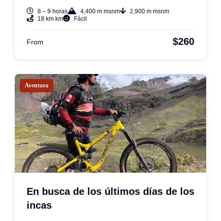
8 – 9 horas
4,400 m msnm
2,900 m msnm
18 km km
Fácil
$260
From
Aventura
En busca de los últimos días de los
incas